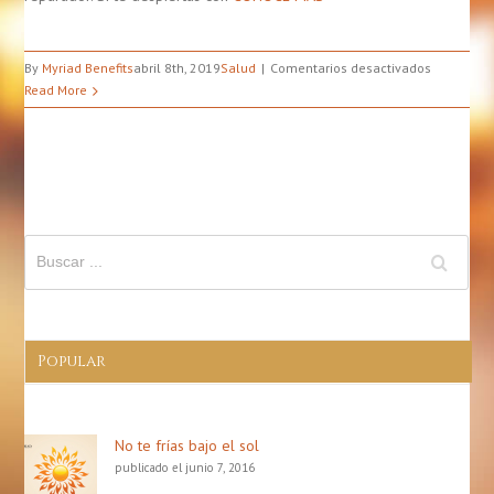
en
By
Myriad Benefits
abril 8th, 2019
Salud
Comentarios desactivados
Cómo
Read More
acertar
al
elegir
almohada
Popular
No te frías bajo el sol
publicado el junio 7, 2016