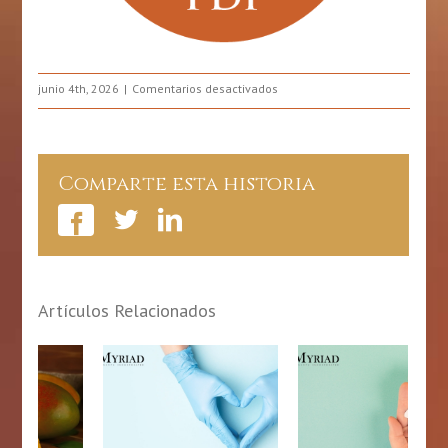
en
junio 4th, 2026
Comentarios desactivados
Junio,
mes
de
la
Comparte esta historia
gastronomía
puertorriqueña
Artículos Relacionados