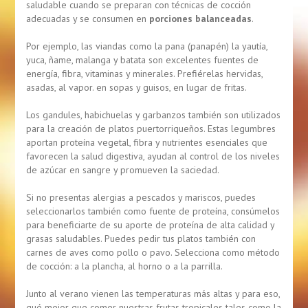
saludable cuando se preparan con técnicas de cocción
adecuadas y se consumen en
porciones balanceadas
.
Por ejemplo, las viandas como la pana (panapén) la yautía,
yuca, ñame, malanga y batata son excelentes fuentes de
energía, fibra, vitaminas y minerales. Prefiérelas hervidas,
asadas, al vapor. en sopas y guisos, en lugar de fritas.
Los gandules, habichuelas y garbanzos también son utilizados
para la creación de platos puertorriqueños. Estas legumbres
aportan proteína vegetal, fibra y nutrientes esenciales que
favorecen la salud digestiva, ayudan al control de los niveles
de azúcar en sangre y promueven la saciedad.
Si no presentas alergias a pescados y mariscos, puedes
seleccionarlos también como fuente de proteína, consúmelos
para beneficiarte de su aporte de proteína de alta calidad y
grasas saludables. Puedes pedir tus platos también con
carnes de aves como pollo o pavo. Selecciona como método
de cocción: a la plancha, al horno o a la parrilla.
Junto al verano vienen las temperaturas más altas y para eso,
qué mejor que comer nuestras frutas tropicales tales como la