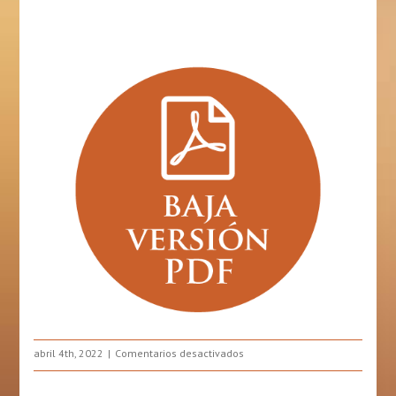
en
abril 4th, 2022
Comentarios desactivados
Trastorno
del