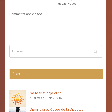
Junio,
en
desactivados
des
mes
Mayo,
de
mes
Comments are closed.
la
de
gastronomía
la
puertorriqueña
prevención
de
derrame
cerebral
(Stroke)
Popular
No te frías bajo el sol
publicado el junio 7, 2016
Disminuya el Riesgo de la Diabetes