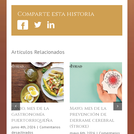
Espectro
Autista
Comparte esta historia
Artículos Relacionados
Junio, mes de la
Mayo, mes de la
Dí
gastronomía
prevención de
Fí
puertorriqueña
derrame cerebral
Ri
(Stroke)
20
junio 4th, 2026
|
Comentarios
en
desactivados
mayo 6th, 2026
|
Comentarios
abr