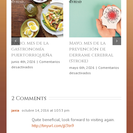
Mayo, mes de la
Día de la Actividad
prevención de
Física en Puerto
derrame cerebral
Rico: 6 de abril de
(Stroke)
2026
rios
mayo 6th, 2026
|
Comentarios
abril 6th, 2026
|
Comentarios
en
en
desactivados
desactivados
Mayo,
Día
mes
de
de
la
a
la
Actividad
2 Comments
eña
prevención
Física
de
en
derrame
Puerto
jania
octubre 14, 2016 at 10:53 pm
cerebral
Rico:
Quite beneficial, look forward to visiting again.
(Stroke)
6
http://tinyurl.com/jjl3tn9
de
abril