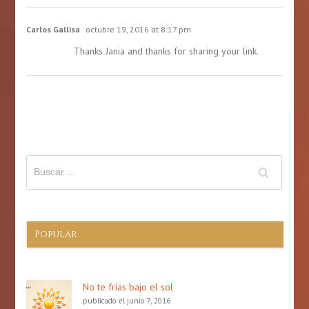
de
2026
Carlos Gallisa
octubre 19, 2016 at 8:17 pm
Thanks Jania and thanks for sharing your link.
Popular
No te frías bajo el sol
publicado el junio 7, 2016