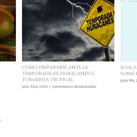
CÓMO PREPARARSE ANTE LA
10 de 
TEMPORADA DE HURACANES O
sobre 
TORMENTA TROPICAL
en
julio 9th,
La
en
julio 31st, 2026
|
Comentarios desactivados
Ciencia
CÓMO
Detrás
PREPARARSE
de
ANTE
lo
LA
que
TEMPORADA
Comemos
.
DE
HURACANES
O
TORMENTA