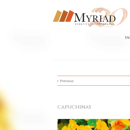
In
Previous
capuchinas