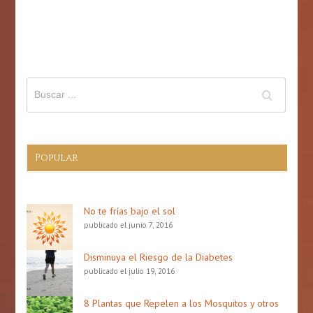
gastronomía
la
puertorriqueña
prevención
de
derrame
cerebral
(Stroke)
Popular
No te frías bajo el sol
publicado el junio 7, 2016
Disminuya el Riesgo de la Diabetes
publicado el julio 19, 2016
8 Plantas que Repelen a los Mosquitos y otros