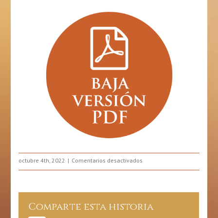
en
octubre 4th, 2022
Comentarios desactivados
Autoexamen
de
las
mamas
Comparte esta historia