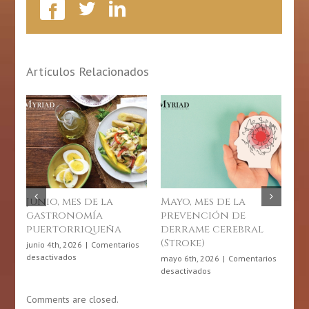
Artículos Relacionados
Junio, mes de la
Mayo, mes de la
Dí
gastronomía
prevención de
Fí
puertorriqueña
derrame cerebral
Ri
(Stroke)
20
junio 4th, 2026
|
Comentarios
en
desactivados
mayo 6th, 2026
|
Comentarios
abr
Junio,
en
desactivados
des
mes
Mayo,
de
mes
Comments are closed.
la
de