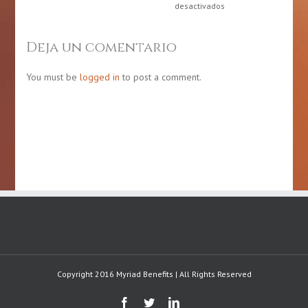
mes
en
desactivados
de
10
la
de
gastronomía
julio:
Deja un comentario
puertorriqueña
Día
de
Concienciación
You must be
logged in
to post a comment.
sobre
las
Enfermedades
Crónicas
Copyright 2016 Myriad Benefits | All Rights Reserved