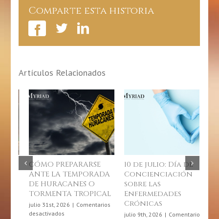
Comparte esta historia
Artículos Relacionados
10 de julio: Día de
Junio, mes de la
¿C
Concienciación
gastronomía
u
sobre las
puertorriqueña
jun
Enfermedades
des
junio 4th, 2026
|
Comentarios
Crónicas
en
desactivados
Junio,
julio 9th, 2026
|
Comentarios