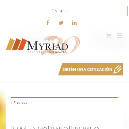
English
Previous
BlogHeadersPiernasHinchadas