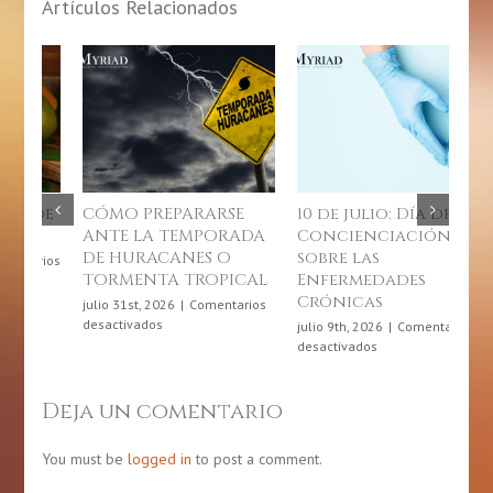
Artículos Relacionados
10 de julio: Día de
Junio, mes de la
¿
DA
Concienciación
gastronomía
u
sobre las
puertorriqueña
ju
AL
Enfermedades
de
junio 4th, 2026
|
Comentarios
Crónicas
en
desactivados
ios
Junio,
julio 9th, 2026
|
Comentarios
mes
en
desactivados
de
10
la
de
gastronomía
julio:
Deja un comentario
puertorriqueña
Día
de
Concienciación
You must be
logged in
to post a comment.
sobre