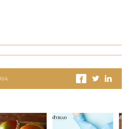
en
Cómo
Empezar
A
Ser
ria
Vegetariano
En
10
Pasos