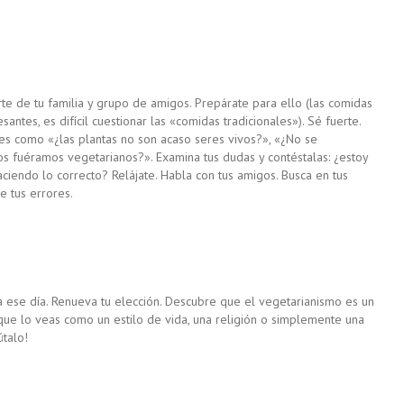
te de tu familia y grupo de amigos. Prepárate para ello (las comidas
antes, es difícil cuestionar las «comidas tradicionales»). Sé fuerte.
les como «¿las plantas no son acaso seres vivos?», «¿No se
dos fuéramos vegetarianos?». Examina tus dudas y contéstalas: ¿estoy
aciendo lo correcto? Relájate. Habla con tus amigos. Busca en tus
e tus errores.
ra ese día. Renueva tu elección. Descubre que el vegetarianismo es un
que lo veas como un estilo de vida, una religión o simplemente una
útalo!