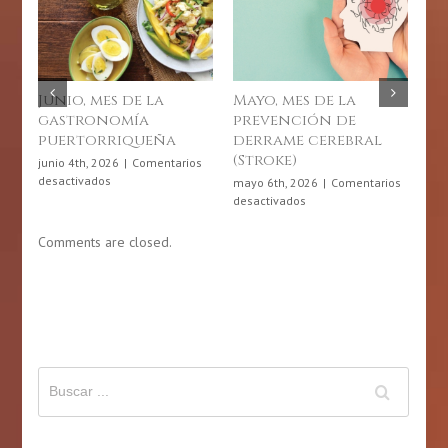
Junio, mes de la
Mayo, mes de la
Dí
gastronomía
prevención de
Fí
puertorriqueña
derrame cerebral
Ri
(Stroke)
20
junio 4th, 2026
|
Comentarios
en
desactivados
mayo 6th, 2026
|
Comentarios
abr
Junio,
en
desactivados
des
mes
Mayo,
de
mes
Comments are closed.
la
de
gastronomía
la
puertorriqueña
prevención
de
derrame
cerebral
(Stroke)