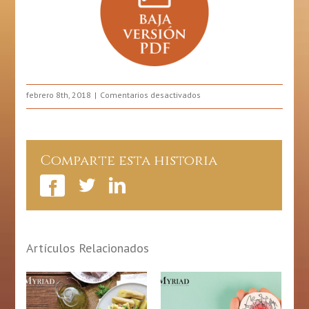
en
febrero 8th, 2018
Comentarios desactivados
Con
Amor
por
la
Comparte esta historia
Vida
Artículos Relacionados