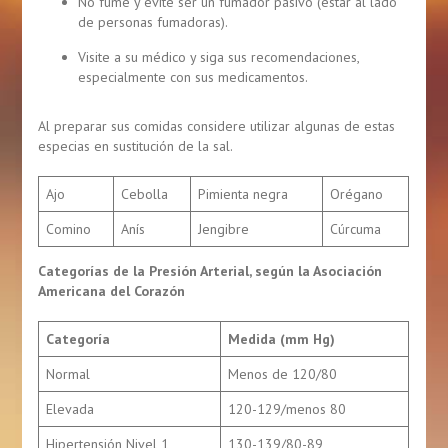
No fume y evite ser un fumador pasivo (estar al lado
de personas fumadoras).
Visite a su médico y siga sus recomendaciones,
especialmente con sus medicamentos.
Al preparar sus comidas considere utilizar algunas de estas
especias en sustitución de la sal.
Ajo
Cebolla
Pimienta negra
Orégano
Comino
Anís
Jengibre
Cúrcuma
Categorías de la Presión Arterial, según la Asociación
Americana del Corazón
Categoría
Medida (mm Hg)
Normal
Menos de 120/80
Elevada
120-129/menos 80
Hipertensión Nivel 1
130-139/80-89