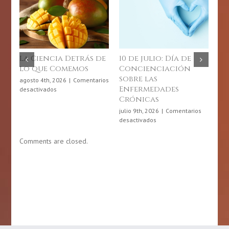
10 de julio: Día de
Junio, mes de la
Mayo, 
Concienciación
gastronomía
preve
sobre las
puertorriqueña
derra
Enfermedades
(Strok
junio 4th, 2026
|
Comentarios
Crónicas
en
desactivados
mayo 6th
Junio,
desactiv
julio 9th, 2026
|
Comentarios
mes
en
desactivados
de
10
Comments are closed.
la
de
gastronomía
julio:
puertorriqueña
Día
de
Concienciación
sobre
las
Enfermedades
Crónicas