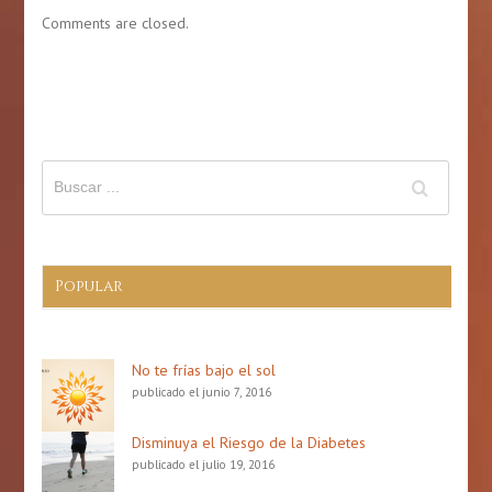
mes
de
Comments are closed.
de
la
ía
la
Actividad
ueña
prevención
Física
de
en
derrame
Puerto
cerebral
Rico:
(Stroke)
6
de
abril
de
2026
Popular
No te frías bajo el sol
publicado el junio 7, 2016
Disminuya el Riesgo de la Diabetes
publicado el julio 19, 2016