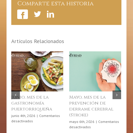
Comparte esta historia
Y
Su
Implicación
En
La
Salud
Artículos Relacionados
Mayo, mes de la
Día de la Actividad
prevención de
Física en Puerto
a
derrame cerebral
Rico: 6 de abril de
(Stroke)
2026
tarios
mayo 6th, 2026
|
Comentarios
abril 6th, 2026
|
Comentarios
en
en
desactivados
desactivados
Mayo,
Día