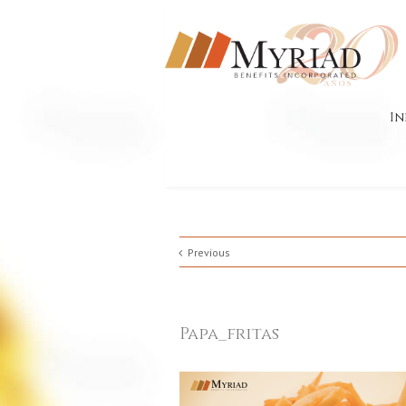
In
Previous
Papa_fritas