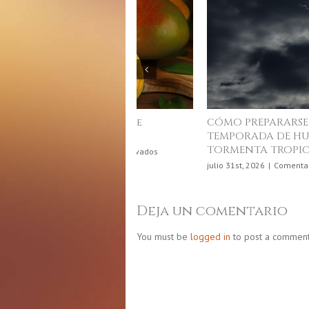
Junio, mes de la gastronomía
puertorriqueña
e
junio 4th, 2026
|
Comentarios desactivados
Ju
m
d
Deja un comentario
la
g
You must be
logged in
to post a comment
p