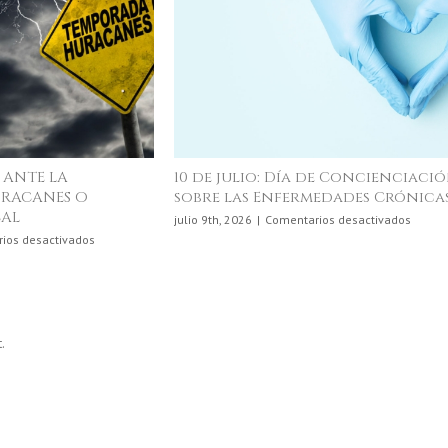
¿Cómo Me Beneficia un
La Cie
Microseguro?
Come
n
en
junio 3rd, 2026
|
Comentarios desactivados
agosto 4t
nio,
¿Cómo
es
Me
e
Beneficia
un
astronomía
Microseguro?
.
uertorriqueña