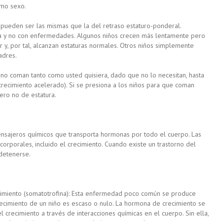
smo sexo.
a pueden ser las mismas que la del retraso estaturo-ponderal.
a y no con enfermedades. Algunos niños crecen más lentamente pero
 y, por tal, alcanzan estaturas normales. Otros niños simplemente
adres.
 no coman tanto como usted quisiera, dado que no lo necesitan, hasta
crecimiento acelerado). Si se presiona a los niños para que coman
ro no de estatura.
ensajeros químicos que transporta hormonas por todo el cuerpo. Las
orporales, incluido el crecimiento. Cuando existe un trastorno del
detenerse.
cimiento (somatotrofina): Esta enfermedad poco común se produce
ecimiento de un niño es escaso o nulo. La hormona de crecimiento se
el crecimiento a través de interacciones químicas en el cuerpo. Sin ella,