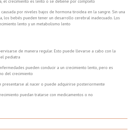
la, el crecimiento es lento o se detiene por completo
 causada por niveles bajos de hormona tiroidea en la sangre. Sin una
na, los bebés pueden tener un desarrollo cerebral inadecuado. Los
cimiento lento y un metabolismo lento
pervisarse de manera regular. Esto puede llevarse a cabo con la
el pediatra
enfermedades pueden conducir a un crecimiento lento, pero es
no del crecimiento
e presentarse al nacer o puede adquirirse posteriormente
 crecimiento puedan tratarse con medicamentos o no
n
roblemas
De