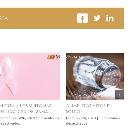
recimiento
ria
imentos Altos en
¿El moho en el hogar
odio
causa problemas de
salud?
rero 28th, 2020
|
Comentarios
en
activados
noviembre 22nd, 2022
|
Comentarios
Alimentos
en
desactivados