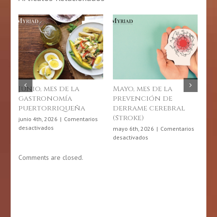
Mayo, mes de la
Día de la Actividad
prevención de
Física en Puerto
derrame cerebral
Rico: 6 de abril de
a
(Stroke)
2026
d
rios
mayo 6th, 2026
|
Comentarios
abril 6th, 2026
|
Comentarios
en
en
desactivados
desactivados
Mayo,
Día
mes
de
Comments are closed.
de
la
la
Actividad
ña
prevención
Física
de
en
derrame
Puerto
cerebral
Rico:
(Stroke)
6