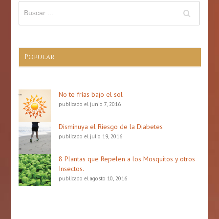
de
abril
de
2026
Popular
No te frías bajo el sol
publicado el junio 7, 2016
Disminuya el Riesgo de la Diabetes
publicado el julio 19, 2016
8 Plantas que Repelen a los Mosquitos y otros
Insectos.
publicado el agosto 10, 2016