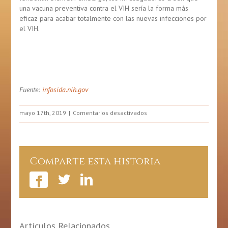
una vacuna preventiva contra el VIH sería la forma más
eficaz para acabar totalmente con las nuevas infecciones por
el VIH.
Fuente:
infosida.nih.gov
en
mayo 17th, 2019
Comentarios desactivados
¿Qué
es
una
vacuna
Comparte esta historia
preventiva
contra
el
VIH?
Artículos Relacionados