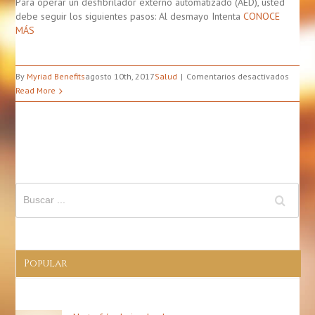
Para operar un desfibrilador externo automatizado (AED), usted
debe seguir los siguientes pasos: Al desmayo Intenta
CONOCE
MÁS
en
By
Myriad Benefits
agosto 10th, 2017
Salud
Comentarios desactivados
Cómo
Read More
Opera
Un
Desfib
Extern
Autom
(AED)
Popular