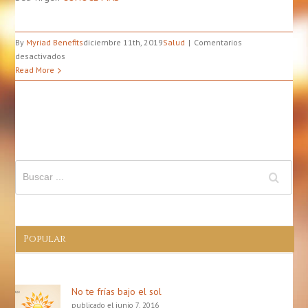
By
Myriad Benefits
diciembre 11th, 2019
Salud
Comentarios
en
desactivados
Cómo
Read More
preparar
coquito
saludable
Popular
No te frías bajo el sol
publicado el junio 7, 2016