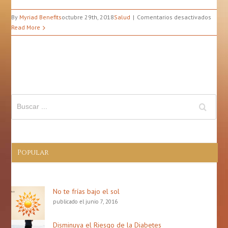
en
By
Myriad Benefits
octubre 29th, 2018
Salud
Comentarios desactivados
Cono
Read More
Tus
Derec
Pacie
Con
Cánce
de
Mama
Popular
No te frías bajo el sol
publicado el junio 7, 2016
Disminuya el Riesgo de la Diabetes