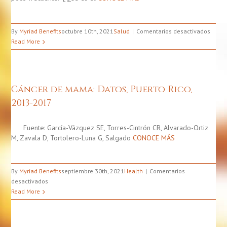
en
By
Myriad Benefits
octubre 10th, 2021
Salud
Comentarios desactivados
Cánce
Read More
De
Mam
Metas
Cáncer de mama: Datos, Puerto Rico,
2013-2017
Fuente: García-Vázquez SE, Torres-Cintrón CR, Alvarado-Ortiz
M, Zavala D, Tortolero-Luna G, Salgado
CONOCE MÁS
By
Myriad Benefits
septiembre 30th, 2021
Health
Comentarios
en
desactivados
Cáncer
Read More
de
mama:
Datos,