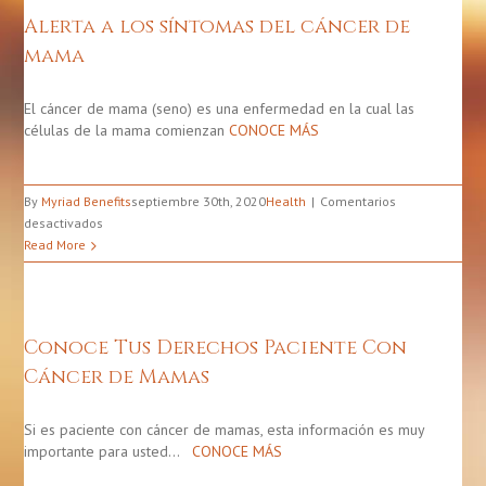
Puerto
Alerta a los síntomas del cáncer de
Rico,
mama
2013-
2017
El cáncer de mama (seno) es una enfermedad en la cual las
células de la mama comienzan
CONOCE MÁS
By
Myriad Benefits
septiembre 30th, 2020
Health
Comentarios
en
desactivados
Alerta
Read More
a
los
síntomas
del
Conoce Tus Derechos Paciente Con
cáncer
Cáncer de Mamas
de
mama
Si es paciente con cáncer de mamas, esta información es muy
importante para usted…
CONOCE MÁS