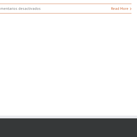
en
mentarios desactivados
Read More
COVID
–
Formas
más
seguras
de
celebrar
las
festividades