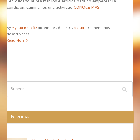
Ten cuidado al realizar los ejercicios para no empeorar la
condición. Caminar es una actividad
CONOCE MÁS
By
Myriad Benefits
diciembre 26th, 2017
Salud
Comentarios
en
desactivados
Los
Read More
Mejores
Ejercicios
Para
Aliviar
El
Dolor
Del
Nervio
Ciático
Popular