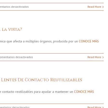
en
ntarios desactivados
Read More
Cómo
evitar
lesiones
oculares
 la vista?
en
el
trabajo.
nica que afecta a múltiples órganos, producida por un
CONOCE MÁS
en
omentarios desactivados
Read More
¿Cómo
afecta
la
diabetes
 Lentes De Contacto Reutilizables
a
la
vista?
de contacto reutilizables para ayudar a mantener un
CONOCE MÁS
en
entarios desactivados
Read More