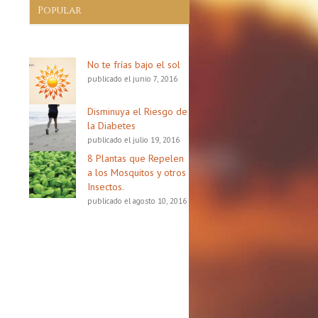
Popular
No te frías bajo el sol
publicado el junio 7, 2016
Disminuya el Riesgo de
la Diabetes
publicado el julio 19, 2016
8 Plantas que Repelen
a los Mosquitos y otros
Insectos.
publicado el agosto 10, 2016