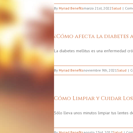
By
Myriad Benefits
marzo 21st, 2022
Salud
Come
¿Cómo afecta la diabetes a
La diabetes mellitus es una enfermedad cró
By
Myriad Benefits
noviembre 9th, 2021
Salud
C
Cómo Limpiar y Cuidar Los
Sólo lleva unos minutos limpiar tus lentes 
By
Myriad Benefits
agosto 23rd, 2017
Salud
Com