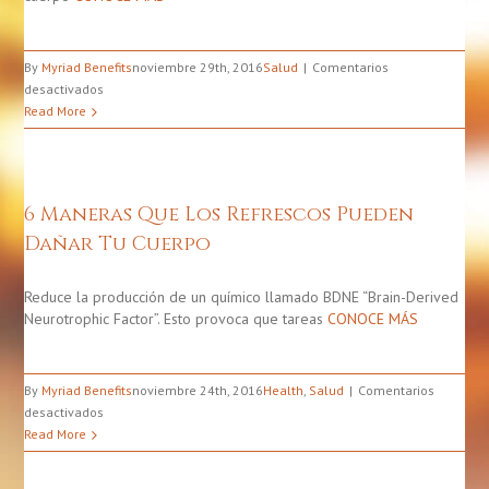
By
Myriad Benefits
noviembre 29th, 2016
Salud
Comentarios
en
desactivados
La
Read More
Toxicidad
del
Plomo
y
6 Maneras Que Los Refrescos Pueden
Sus
Dañar Tu Cuerpo
Efectos
Reduce la producción de un químico llamado BDNE “Brain-Derived
Neurotrophic Factor”. Esto provoca que tareas
CONOCE MÁS
By
Myriad Benefits
noviembre 24th, 2016
Health
,
Salud
Comentarios
en
desactivados
6
Read More
Maneras
Que