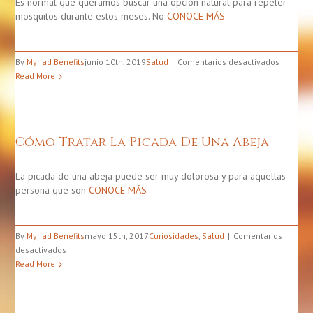
Es normal que queramos buscar una opción natural para repeler
mosquitos durante estos meses. No
CONOCE MÁS
en
By
Myriad Benefits
junio 10th, 2019
Salud
Comentarios desactivados
14
Read More
repelent
naturale
de
mosquit
Cómo Tratar La Picada De Una Abeja
para
un
verano
La picada de una abeja puede ser muy dolorosa y para aquellas
sin
persona que son
CONOCE MÁS
picadura
By
Myriad Benefits
mayo 15th, 2017
Curiosidades
,
Salud
Comentarios
en
desactivados
Cómo
Read More
Tratar
La
Picada