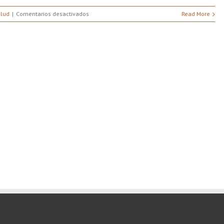
en
lud
Comentarios desactivados
Read More
Ahuyenta
Las
Cucarachas
Con
El
Laurel