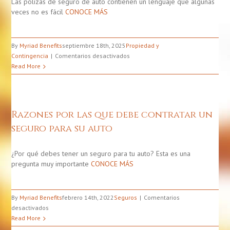
Las pólizas de seguro de auto contienen un lenguaje que algunas
veces no es fácil
CONOCE MÁS
By
Myriad Benefits
septiembre 18th, 2025
Propiedad y
en
Contingencia
Comentarios desactivados
Cómo
Read More
Entender
e
Interpretar
Su
Razones por las que debe contratar un
Póliza
seguro para su auto
de
Seguro
de
¿Por qué debes tener un seguro para tu auto? Esta es una
Auto
pregunta muy importante
CONOCE MÁS
By
Myriad Benefits
febrero 14th, 2022
Seguros
Comentarios
en
desactivados
Razones
Read More
por