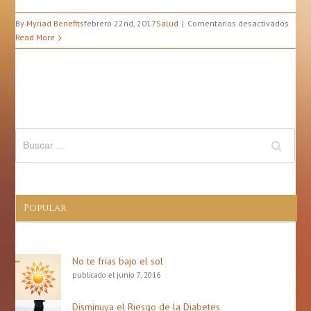
en
By
Myriad Benefits
febrero 22nd, 2017
Salud
Comentarios desactivados
¿Cóm
Read More
Saber
Si
Real
Neces
Ir
A
Emerg
Por
Una
Corta
Popular
No te frías bajo el sol
publicado el junio 7, 2016
Disminuya el Riesgo de la Diabetes