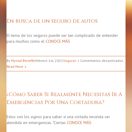
las
que
debe
En busca de un seguro de autos
contratar
un
seguro
El tema de los seguros puede ser tan complicado de entender
para
para muchos como el
CONOCE MÁS
su
auto
en
By
Myriad Benefits
febrero 1st, 2021
Seguros
Comentarios desactivados
En
Read More
busc
de
un
segu
¿Cómo Saber Si Realmente Necesitas Ir A
de
Emergencias Por Una Cortadura?
auto
Estos son los signos para saber si una cortada necesita ser
atendida en emergencias. "Ciertas
CONOCE MÁS