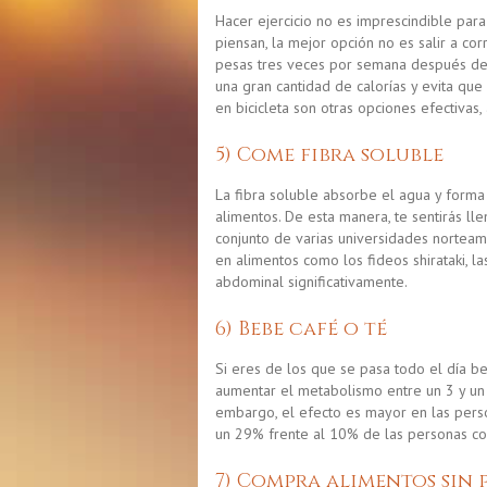
Hacer ejercicio no es imprescindible par
piensan, la mejor opción no es salir a cor
pesas tres veces por semana después de u
una gran cantidad de calorías y evita que
en bicicleta son otras opciones efectivas, 
5) Come fibra soluble
La fibra soluble absorbe el agua y forma
alimentos. De esta manera, te sentirás l
conjunto
de varias universidades norteam
en alimentos como los fideos shirataki, l
abdominal significativamente.
6) Bebe café o té
Si eres de los que se pasa todo el día be
aumentar el metabolismo entre un 3 y u
embargo, el efecto es mayor en las pers
un 29% frente al 10% de las personas con
7) Compra alimentos sin 