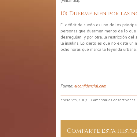
(Finlandia).
10) Duerme bien por las 
El déficit de sueño es uno de los princip
personas que duermen menos de lo que d
desregulan; y por otra, la restricción de
la insulina. Lo cierto es que no existe u
ocho horas que marca la leyenda urbana
Fuente:
elconfidencial.com
enero 9th, 2019
Comentarios desactivados
Comparte esta histo