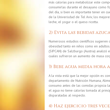
más calorías para metabolizar este compo
consumirlas durante el desayuno como for
del día, si bien es importante tener en c
de la Univerisdad de Tel Aviv,
los mejore
leche, el yogur o el queso ricotta.
2) Evita las bebidas azuc
Numerosos estudios científicos sugieren
obesidad tanto en niños como en adultos. 
(SIPCAN) de Salzburgo (Austria) analizó 
cuales sufrieron un aumento de masa cor
3) Bebe agua media hora 
A la vista está que la mejor opción es co
departamento de Nutrición Humana, Aliment
consumo antes de las comidas propicia la
el agua no tiene calorías
tomada al princip
disparatadas al respecto.
4) Haz ejercicio tres vec