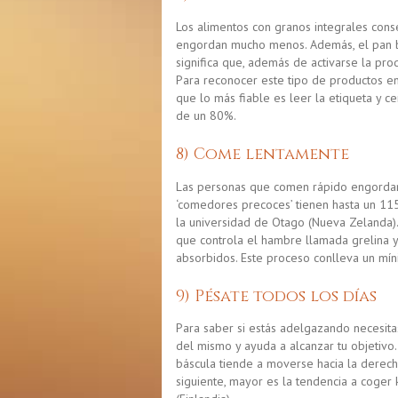
Los alimentos con granos integrales con
engordan mucho menos. Además, el pan bl
significa que, además de activarse la pr
Para reconocer este tipo de productos en
que
lo más fiable
es leer la etiqueta y c
de un 80%.
8) Come lentamente
Las personas que comen rápido engordan 
‘comedores precoces’ tienen hasta un 1
la universidad de Otago (Nueva Zelanda)
que controla el hambre llamada grelina y
absorbidos. Este proceso conlleva un mí
9) Pésate todos los días
Para saber si estás adelgazando necesitas
del mismo y ayuda a alcanzar tu objetivo.
báscula tiende a moverse hacia la derec
siguiente, mayor es la tendencia a coger k