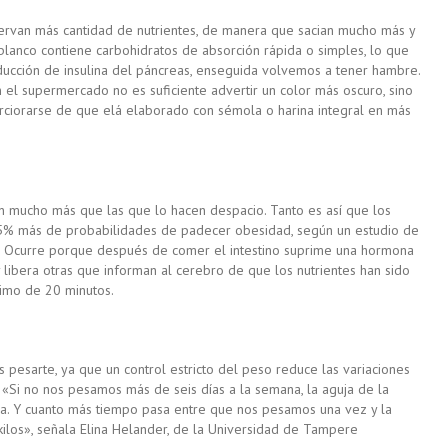
servan más cantidad de nutrientes, de manera que sacian mucho más y
anco contiene carbohidratos de absorción rápida o simples, lo que
oducción de insulina del páncreas, enseguida volvemos a tener hambre.
 el supermercado no es suficiente advertir un color más oscuro, sino
erciorarse de que elá elaborado con sémola o harina integral en más
mucho más que las que lo hacen despacio. Tanto es así que los
15% más de probabilidades de padecer obesidad, según
un estudio
de
. Ocurre porque después de comer el intestino suprime una hormona
 libera otras que informan al cerebro de que los nutrientes han sido
nimo de 20 minutos.
 pesarte, ya que un control estricto del peso reduce las variaciones
 «Si no nos pesamos más de seis días a la semana, la aguja de la
ha. Y cuanto más tiempo pasa entre que nos pesamos una vez y la
ilos», señala Elina Helander, de la
Universidad de Tampere