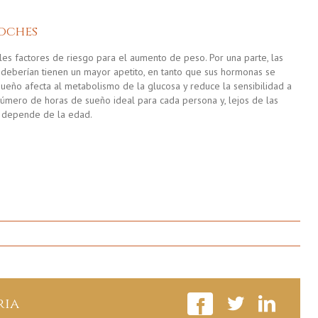
noches
ales factores de riesgo para el aumento de peso. Por una parte, las
eberían tienen un mayor apetito, en tanto que sus hormonas se
l sueño afecta al metabolismo de la glucosa y reduce la sensibilidad a
n número de horas de sueño ideal para cada persona y, lejos de las
,
depende de la edad
.
en
10
Claves
Para
Adelgazar
ria
En
Tiempo