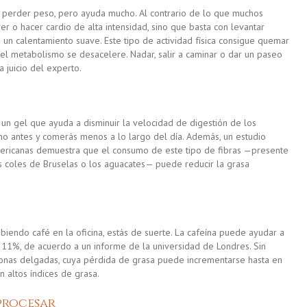
a perder peso, pero ayuda mucho. Al contrario de lo que muchos
rer o hacer cardio de alta intensidad, sino que basta con levantar
n calentamiento suave. Este tipo de actividad física consigue quemar
 el metabolismo se desacelere. Nadar, salir a caminar o dar un paseo
a juicio del experto.
 un gel que ayuda a disminuir la velocidad de digestión de los
leno antes y comerás menos a lo largo del día. Además,
un estudio
ericanas demuestra que el consumo de este tipo de fibras —presente
as coles de Bruselas o los aguacates— puede reducir la grasa
biendo café en la oficina, estás de suerte. La cafeína puede ayudar a
n 11%, de acuerdo a
un informe de la univers
i
dad de Londres
. Sin
onas delgadas, cuya pérdida de grasa puede incrementarse hasta en
 altos índices de grasa.
procesar