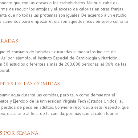
nente que con las grasas o los carbohidratos. Mejor si cabe es
ma de reducir los antojos y el exceso de calorías en otras franjas
uenta que no todas las proteínas son iguales. De acuerdo a un estudio
s alimentos para empezar el día
son aquellos ricos en suero como la
aradas
 que el consumo de bebidas azucaradas aumenta los índices de
Así por ejemplo, el Instituto Especial de Cardiología y Nutrición
en 30 estudios diferentes a más de 200.000 personas, el 96% de las
poral.
antes de las comidas
nsumir agua durante las comidas, pero
tal y como demuestra
el
os y Ejercicio de la universidad Virginia Tech (Estados Unidos), su
 pérdida de peso en adultos. Conviene recordar, a este respecto, que
io, durante o al final de la comida, por más que circulen teorías
es por semana