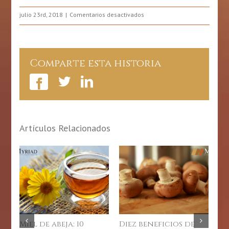
en
julio 23rd, 2018
Comentarios desactivados
10
Grandes
Beneficios
Del
Comparte esta historia
Mango
Para
Nuestra
Salud
Artículos Relacionados
Miel de abeja: 10
Diez beneficios de
Lo