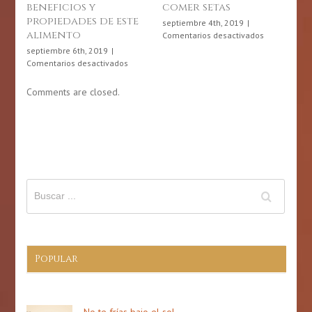
beneficios y
comer setas
pa
propiedades de este
septiembre 4th, 2019
|
ago
alimento
en
Comentarios desactivados
Com
Diez
septiembre 6th, 2019
|
beneficios
en
Comentarios desactivados
de
Miel
comer
de
Comments are closed.
setas
abeja:
10
beneficios
y
propiedades
de
este
alimento
Popular