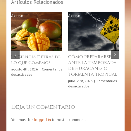
Artículos Relacionados
La Ciencia Detrás de
CÓMO PREPARARSE
10
lo que Comemos
ANTE LA TEMPORADA
C
DE HURACANES O
so
agosto 4th, 2026
|
Comentarios
TORMENTA TROPICAL
En
en
desactivados
La
Cr
julio 31st, 2026
|
Comentarios
Ciencia
en
desactivados
jul
Detrás
CÓMO
des
de
PREPARARSE
lo
ANTE
Deja un comentario
que
LA
Comemos
TEMPORADA
DE
You must be
logged in
to post a comment.
HURACANES
O