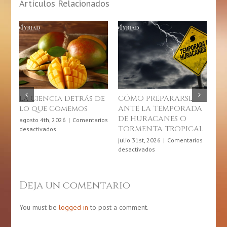
Artículos Relacionados
encia Detrás de
CÓMO PREPARARSE
10 de julio: 
ue Comemos
ANTE LA TEMPORADA
Conciencia
DE HURACANES O
sobre las
4th, 2026
|
Comentarios
TORMENTA TROPICAL
Enfermedad
en
vados
La
Crónicas
julio 31st, 2026
|
Comentarios
Ciencia
en
desactivados
julio 9th, 2026
|
C
Detrás
CÓMO
en
desactivados
de
PREPARARSE
10
lo
ANTE
de
que
Deja un comentario
LA
julio:
Comemos
TEMPORADA
Día
DE
de
You must be
logged in
to post a comment.
HURACANES
Conc
O
sobr