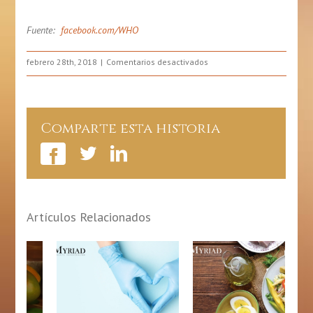
Fuente:
facebook.com/WHO
en
febrero 28th, 2018
Comentarios desactivados
5
Trucos
Para
Mantener
Comparte esta historia
Los
Alimentos
Saludables
Artículos Relacionados