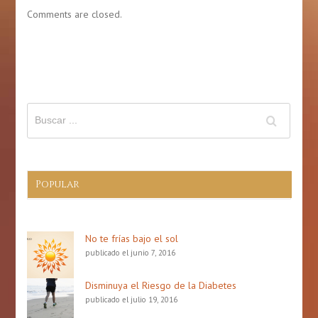
mes
Comments are closed.
la
de
gastronomía
la
puertorriqueña
prevención
de
derrame
cerebral
(Stroke)
Popular
No te frías bajo el sol
publicado el junio 7, 2016
Disminuya el Riesgo de la Diabetes
publicado el julio 19, 2016