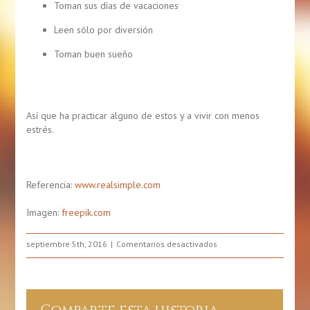
Toman sus días de vacaciones
Leen sólo por diversión
Toman buen sueño
Así que ha practicar alguno de estos y a vivir con menos
estrés.
Referencia:
www.realsimple.com
Imagen:
freepik.com
en
septiembre 5th, 2016
Comentarios desactivados
7
hábitos
de
personas
Comparte esta historia