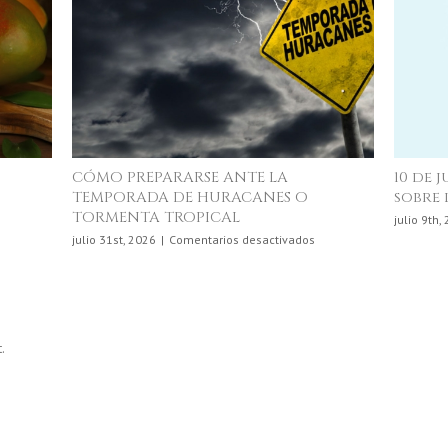
CÓMO PREPARARSE ANTE LA
10 de 
TEMPORADA DE HURACANES O
sobre 
TORMENTA TROPICAL
en
julio 9th,
La
en
julio 31st, 2026
|
Comentarios desactivados
Ciencia
CÓMO
Detrás
PREPARARSE
de
ANTE
lo
LA
que
TEMPORADA
Comemos
.
DE
HURACANES
O
TORMENTA
TROPICAL