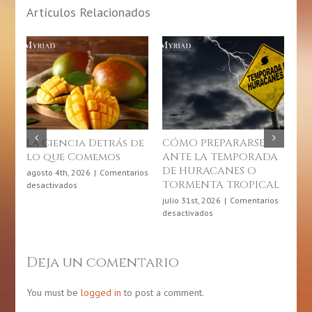
Artículos Relacionados
La Ciencia Detrás de
CÓMO PREPARARSE
10
lo que Comemos
ANTE LA TEMPORADA
C
DE HURACANES O
so
agosto 4th, 2026
|
Comentarios
TORMENTA TROPICAL
En
en
desactivados
La
Cr
julio 31st, 2026
|
Comentarios
Ciencia
en
desactivados
jul
Detrás
CÓMO
des
de
PREPARARSE
lo
ANTE
Deja un comentario
que
LA
Comemos
TEMPORADA
DE
You must be
logged in
to post a comment.
HURACANES