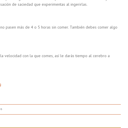
sación de saciedad que experimentas al ingerirlas.
e no pasen más de 4 o 5 horas sin comer. También debes comer algo
a velocidad con la que comes, así le darás tiempo al cerebro a
g
en
os
Algunas
Razones
por