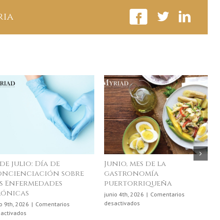
las
ria
que
Siempre
Puedes
Estar
Hambriento
 de julio: Día de
Junio, mes de la
ncienciación sobre
gastronomía
s Enfermedades
puertorriqueña
rónicas
junio 4th, 2026
|
Comentarios
en
desactivados
io 9th, 2026
|
Comentarios
Junio,
en
activados