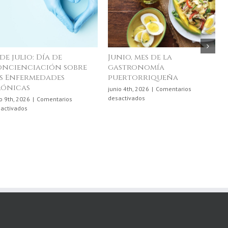
 de julio: Día de
Junio, mes de la
ncienciación sobre
gastronomía
s Enfermedades
puertorriqueña
rónicas
junio 4th, 2026
|
Comentarios
en
desactivados
io 9th, 2026
|
Comentarios
Junio,
en
activados
mes
10
de
de
la
julio:
gastronomía
Día
puertorriqueña
de
Concienciación
sobre
las
Enfermedades
Crónicas