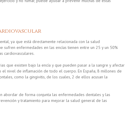
 ejercicio y no fumar, puede ayudar a prevenir muchas de estas
ardiovascular
ntal, ya que está directamente relacionada con la salud
que sufren enfermedades en las encías tienen entre un 25 y un 50%
s cardiovasculares.
ias que existen bajo la encía y que pueden pasar a la sangre y afectar
 el nivel de inflamación de todo el cuerpo. En España, 8 millones de
les, como la gingivitis, de los cuales, 2 de ellos acusan la
an abordar de forma conjunta las enfermedades dentales y las
revención y tratamiento para mejorar la salud general de las