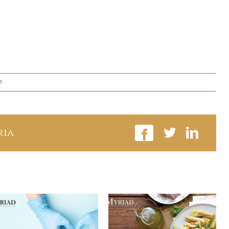
en
s
Buena
salud
dental
para
ria
prevenir
enfermedades
cardiovasculares