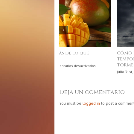
Junio, mes de la gastronomía
puertorriqueña
e
junio 4th, 2026
|
Comentarios desactivados
Ju
m
d
Deja un comentario
la
g
You must be
logged in
to post a comment
p