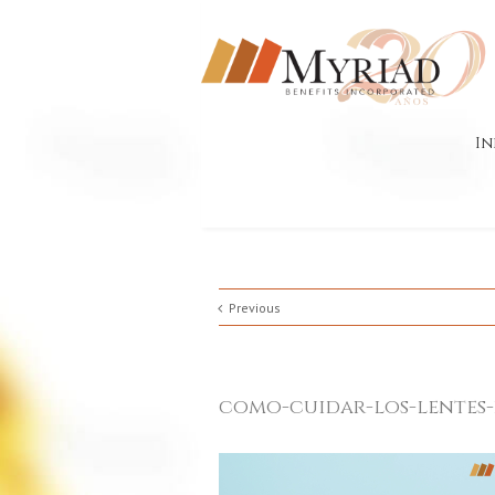
In
Previous
como-cuidar-los-lentes