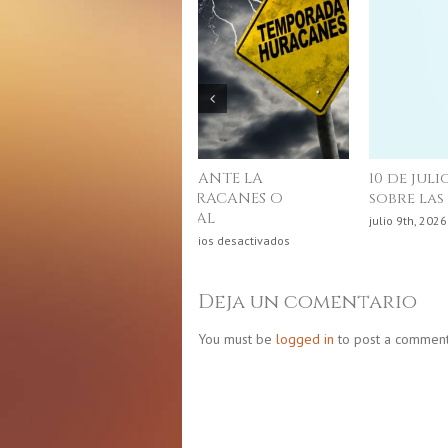
Junio, mes de la gastronomía
puertorriqueña
e
junio 4th, 2026
|
Comentarios desactivados
Ju
m
d
Deja un comentario
la
g
You must be
logged in
to post a comment
p