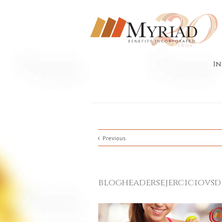
In
Previous
blogheadersejerciciovsd