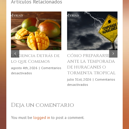
Artículos Relacionados
La Ciencia Detrás de
CÓMO PREPARARSE
10
lo que Comemos
ANTE LA TEMPORADA
Co
DE HURACANES O
so
agosto 4th, 2026
|
Comentarios
TORMENTA TROPICAL
En
en
desactivados
La
Cr
julio 31st, 2026
|
Comentarios
Ciencia
en
desactivados
jul
Detrás
CÓMO
des
de
PREPARARSE
lo
ANTE
Deja un comentario
que
LA
Comemos
TEMPORADA
DE
You must be
logged in
to post a comment.
HURACANES
O