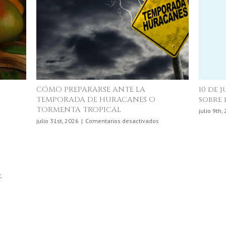
CÓMO PREPARARSE ANTE LA
10 de 
TEMPORADA DE HURACANES O
sobre 
TORMENTA TROPICAL
en
julio 9th,
La
en
julio 31st, 2026
|
Comentarios desactivados
Ciencia
CÓMO
Detrás
PREPARARSE
de
ANTE
lo
LA
que
TEMPORADA
Comemos
.
DE
HURACANES
O
TORMENTA
TROPICAL