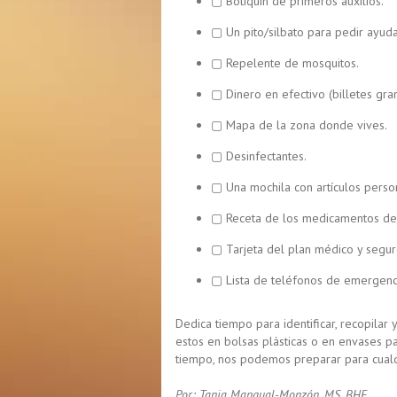
▢ Botiquín de primeros auxilios.
▢ Un pito/silbato para pedir ayuda
▢ Repelente de mosquitos.
▢ Dinero en efectivo (billetes gr
▢ Mapa de la zona donde vives.
▢ Desinfectantes.
▢ Una mochila con artículos perso
▢ Receta de los medicamentos de
▢ Tarjeta del plan médico y seguro
▢ Lista de teléfonos de emergenc
Dedica tiempo para identificar, recopilar
estos en bolsas plásticas o en envases p
tiempo, nos podemos preparar para cualq
Por: Tania Mangual-Monzón, MS, BHE