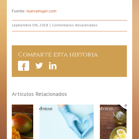
Fuente:
nuevamujer.com
en
septiembre 5th, 2018
Comentarios desactivados
¿Qué
Deben
Cenar
Los
Comparte esta historia
Niños?
Artículos Relacionados