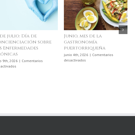
 de julio: Día de
Junio, mes de la
ncienciación sobre
gastronomía
s Enfermedades
puertorriqueña
rónicas
junio 4th, 2026
|
Comentarios
en
desactivados
io 9th, 2026
|
Comentarios
Junio,
en
activados
mes
10
de
de
la
julio:
gastronomía
Día
puertorriqueña
de
Concienciación
sobre
las
Enfermedades
Crónicas