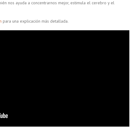
én nos ayuda a concentrarnos mejor, estimula el cerebro y el
n
para una explicación más detallada.