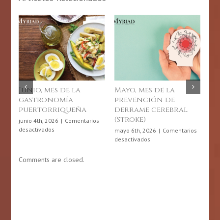
nio, mes de la
Mayo, mes de la
Día de l
astronomía
prevención de
Física en
uertorriqueña
derrame cerebral
Rico: 6 d
(Stroke)
2026
io 4th, 2026
|
Comentarios
en
activados
mayo 6th, 2026
|
Comentarios
abril 6th, 202
Junio,
en
desactivados
desactivados
mes
Mayo,
de
mes
Comments are closed.
la
de
gastronomía
la
puertorriqueña
prevención
de
derrame
cerebral
(Stroke)