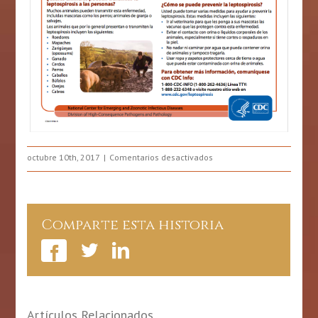
en
octubre 10th, 2017
Comentarios desactivados
¿Qué
es
la
Leptospirosis?
Comparte esta historia
Artículos Relacionados