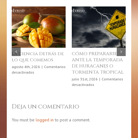
PARARSE
10 de julio: Día de
Junio, mes de la
TEMPORADA
Concienciación
gastronomía
ANES O
sobre las
puertorriqueña
 TROPICAL
Enfermedades
junio 4th, 2026
|
Comenta
Crónicas
en
desactivados
6
|
Comentarios
Junio,
n
julio 9th, 2026
|
Comentarios
mes
ÓMO
en
desactivados
de
REPARARSE
10
la
NTE
de
gastronomí
A
julio:
Deja un comentario
puertorriqu
EMPORADA
Día
E
de
URACANES
Concienciación
You must be
logged in
to post a comment.
sobre
ORMENTA
las