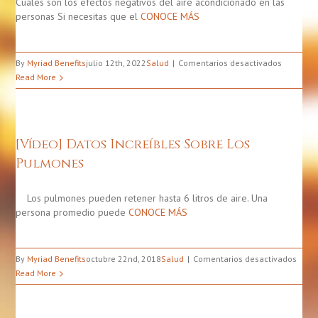
Cuáles son los efectos negativos del aire acondicionado en las
personas Si necesitas que el
CONOCE MÁS
en
By
Myriad Benefits
julio 12th, 2022
Salud
Comentarios desactivados
10
Read More
Efectos
negativo
del
aire
[Vídeo] Datos Increíbles Sobre Los
acondici
Pulmones
Los pulmones pueden retener hasta 6 litros de aire. Una
persona promedio puede
CONOCE MÁS
en
By
Myriad Benefits
octubre 22nd, 2018
Salud
Comentarios desactivados
[Víde
Read More
Dato
Incre
Sobr