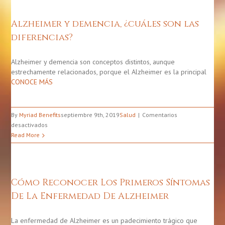
no
sabías
Alzheimer y demencia, ¿cuáles son las
sobre
diferencias?
el
Alzheim
Alzheimer y demencia son conceptos distintos, aunque
estrechamente relacionados, porque el Alzheimer es la principal
CONOCE MÁS
By
Myriad Benefits
septiembre 9th, 2019
Salud
Comentarios
en
desactivados
Alzheimer
Read More
y
demencia,
¿cuáles
son
Cómo Reconocer Los Primeros Síntomas
las
De La Enfermedad De Alzheimer
diferencias?
La enfermedad de Alzheimer es un padecimiento trágico que