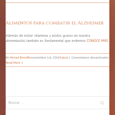
señ
del
Alz
Alimentos para combatir el Alzheimer
Además de incluir vitaminas y ácidos grasos en nuestra
alimentación, también es fundamental que evitemos
CONOCE MÁS
en
By
Myriad Benefits
noviembre 1st, 2016
Salud
Comentarios desactivados
Ali
Read More
par
comb
el
Alz