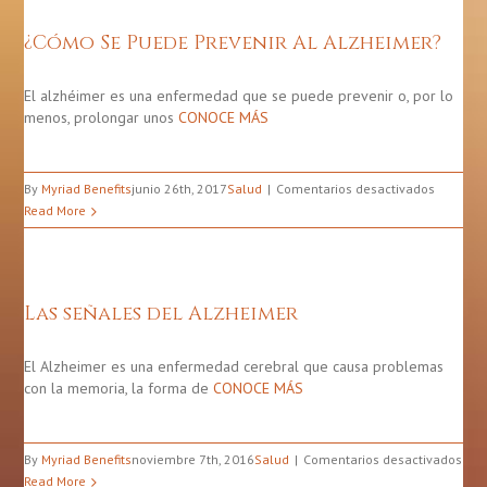
El
Alzhéi
¿Cómo Se Puede Prevenir Al Alzheimer?
Que
Segur
No
El alzhéimer es una enfermedad que se puede prevenir o, por lo
Sabías
menos, prolongar unos
CONOCE MÁS
en
By
Myriad Benefits
junio 26th, 2017
Salud
Comentarios desactivados
¿Cómo
Read More
Se
Puede
Prevenir
Al
Las señales del Alzheimer
Alzheim
El Alzheimer es una enfermedad cerebral que causa problemas
con la memoria, la forma de
CONOCE MÁS
en
By
Myriad Benefits
noviembre 7th, 2016
Salud
Comentarios desactivados
Las
Read More