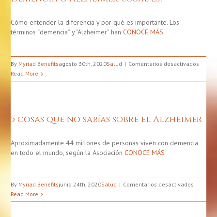
Cómo entender la diferencia y por qué es importante. Los
términos “demencia” y “Alzheimer” han
CONOCE MÁS
en
By
Myriad Benefits
agosto 30th, 2020
Salud
Comentarios desactivados
Demen
Read More
o
Alzhei
¿Cuál
es?
5 cosas que no sabías sobre el Alzheimer
Aproximadamente 44 millones de personas viven con demencia
en todo el mundo, según la Asociación
CONOCE MÁS
en
By
Myriad Benefits
junio 24th, 2020
Salud
Comentarios desactivados
5
Read More
cosas
que