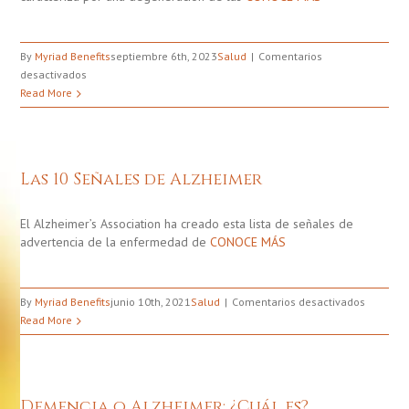
By
Myriad Benefits
septiembre 6th, 2023
Salud
Comentarios
en
desactivados
Alzheimer:
Read More
Señales
Más
Comunes
Las 10 Señales de Alzheimer
El Alzheimer’s Association ha creado esta lista de señales de
advertencia de la enfermedad de
CONOCE MÁS
en
By
Myriad Benefits
junio 10th, 2021
Salud
Comentarios desactivados
Las
Read More
10
Señales
de
Alzheim
Demencia o Alzheimer: ¿Cuál es?