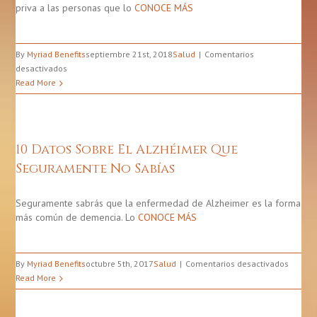
priva a las personas que lo
CONOCE MÁS
By
Myriad Benefits
septiembre 21st, 2018
Salud
Comentarios
en
desactivados
Cómo
Read More
Reconocer
Los
Primeros
Síntomas
10 Datos Sobre El Alzhéimer Que
De
Seguramente No Sabías
La
Enfermedad
De
Seguramente sabrás que la enfermedad de Alzheimer es la forma
Alzheimer
más común de demencia. Lo
CONOCE MÁS
en
By
Myriad Benefits
octubre 5th, 2017
Salud
Comentarios desactivados
10
Read More
Datos
Sobre