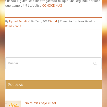
Cuando alguien se esté atragantado busque una segunda persona
que llame a l 911. Utilice
CONOCE MÁS
en
By
Myriad Benefits
julio 24th, 2017
Salud
Comentarios desactivados
Instrucci
Read More
Paso
A
Paso
Para
La
Técnica
Del
Heimlich
Popular
No te frías bajo el sol