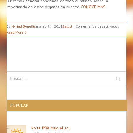
Buscamos generar conciencia en todo el mundo sobre la
importancia de estos órganos en nuestro
CONOCE MÁS
en
By
Myriad Benefits
marzo 9th, 2018
Salud
Comentarios desactivados
8
Read More
Datos
Que
Debería
Conocer
Sobre
Los
Riñones
Popular
No te frías bajo el sol