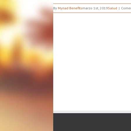
By
Myriad Benefits
marzo 1st, 2019
Salud
Comen