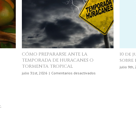
CÓMO PREPARARSE ANTE LA
10 de 
TEMPORADA DE HURACANES O
sobre 
TORMENTA TROPICAL
en
s
julio 9th,
La
en
julio 31st, 2026
|
Comentarios desactivados
Ciencia
CÓMO
Detrás
PREPARARSE
de
ANTE
lo
LA
que
TEMPORADA
Comemos
.
DE
HURACANES
O
TORMENTA
TROPICAL