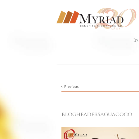
In
Previous
blogheadersaguacoco